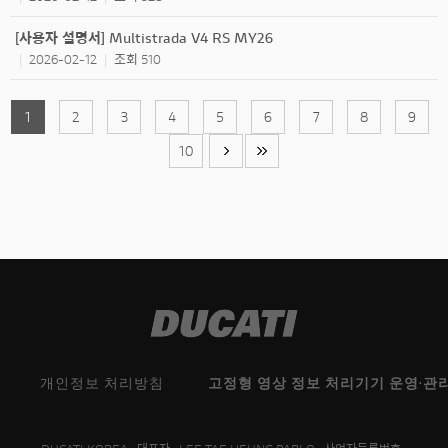
[사용자 설명서] Multistrada V4 RS MY26
2026-02-12
조회 510
|
|
1
2
3
4
5
6
7
8
9
10
개인정보 처리방침
고정형 영상 정보 처리기기 운영·관