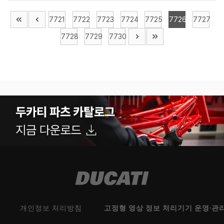
7721
7722
7723
7724
7725
7726
7727
7728
7729
7730
개인정보 처리방침
고정형 영상 정보 처리기기 운영·관