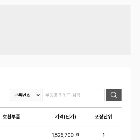
호환부품
가격(단가)
포장단위
1,525,700 원
1