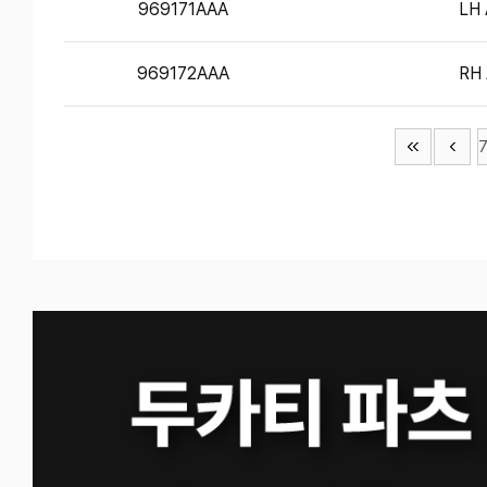
969171AAA
LH 
969172AAA
RH 
7