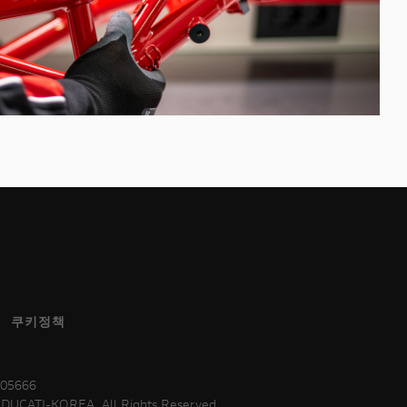
쿠키정책
05666
CATI-KOREA. All Rights Reserved.