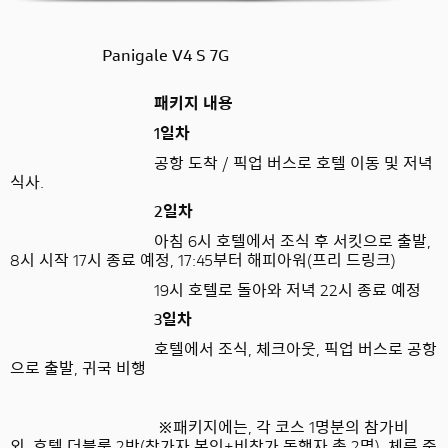
Panigale V4 S 7G
패키지 내용
1
일차
공항 도착
/
픽업 버스로 호텔 이동 및 저녁
식사
.
2
일차
아침
6
시 호텔에서 조식 후 서킷으로 출발
,
8
시 시작
17
시 종료 예정
, 17:45
부터 해피아워
(
프리 드링크
)
19
시 호텔로 돌아와 저녁
22
시 종료 예정
3
일차
호텔에서 조식
,
체크아웃
,
픽업 버스로 공항
으로 출발
,
귀국 비행
※
패키지에는
,
각 코스
1
명분의 참가비
외
,
호텔 더블룸
2
박
(
참가자 본인
+
비참가 동행자 총
2
명
),
체류 중