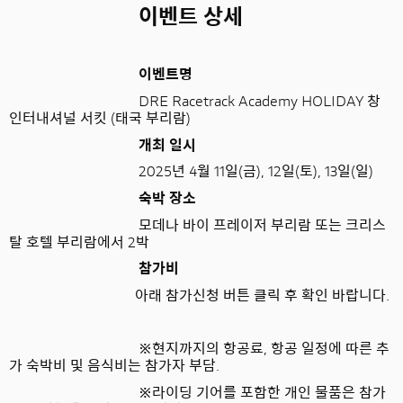
이벤트 상세
이벤트명
DRE Racetrack Academy HOLIDAY
창
인터내셔널 서킷
(
태국 부리람
)
개최 일시
2025
년
4
월
11
일
(
금
), 12
일
(
토
), 13
일
(
일
)
숙박 장소
모데나 바이 프레이저 부리람 또는 크리스
탈 호텔 부리람에서
2
박
참가비
아래 참가신청 버튼 클릭 후 확인 바랍니다.
※
현지까지의 항공료
,
항공 일정에 따른 추
가 숙박비 및 음식비는 참가자 부담
.
※
라이딩 기어를 포함한 개인 물품은 참가